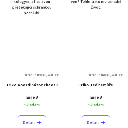
kolegyni, ať se svou
ven? Tohle triko mu usnadní
přetékající schránkou
život.
pochlubí.
KÓD:
103/XL/WHITE
KÓD:
104/XL/WHITE
Triko Koordinátor chaosu
Triko Teď nemůžu
389 Kč
389 Kč
Skladem
Skladem
Detail
Detail