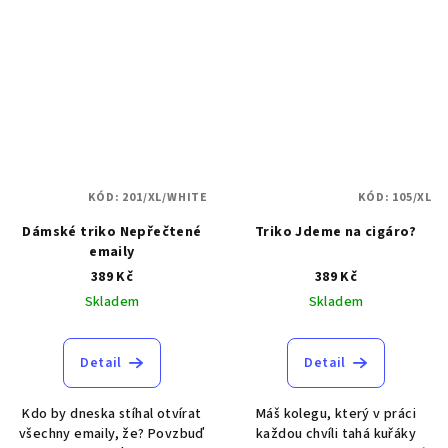
KÓD:
201/XL/WHITE
KÓD:
105/XL
Dámské triko Nepřečtené
Triko Jdeme na cigáro?
emaily
389 Kč
389 Kč
Skladem
Skladem
Detail
Detail
Kdo by dneska stíhal otvírat
Máš kolegu, který v práci
všechny emaily, že? Povzbuď
každou chvíli tahá kuřáky