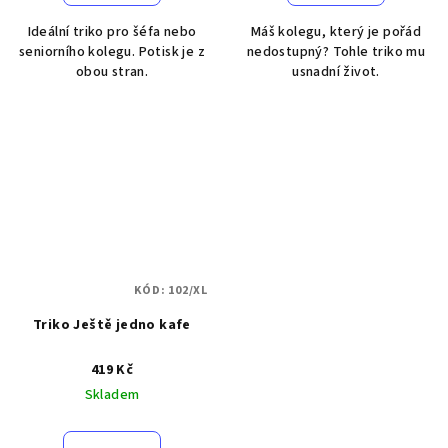
Ideální triko pro šéfa nebo
Máš kolegu, který je pořád
seniorního kolegu. Potisk je z
nedostupný? Tohle triko mu
obou stran.
usnadní život.
KÓD:
102/XL
Triko Ještě jedno kafe
419 Kč
Skladem