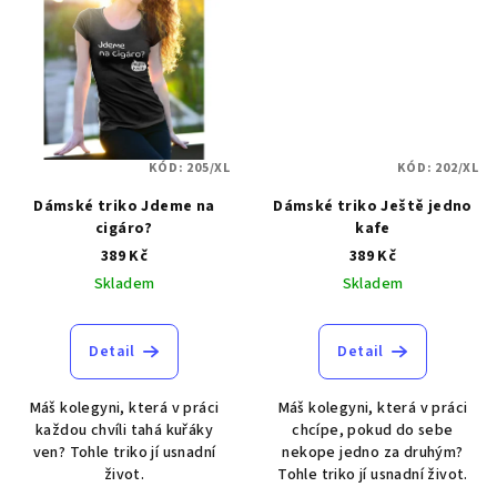
KÓD:
205/XL
KÓD:
202/XL
Dámské triko Jdeme na
Dámské triko Ještě jedno
cigáro?
kafe
389 Kč
389 Kč
Skladem
Skladem
Detail
Detail
Máš kolegyni, která v práci
Máš kolegyni, která v práci
každou chvíli tahá kuřáky
chcípe, pokud do sebe
ven? Tohle triko jí usnadní
nekope jedno za druhým?
život.
Tohle triko jí usnadní život.