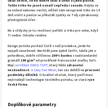
Ukaž šéfovi, že ho dobře znáš a ceníš si jeho pozice.
Tohle triko ho jasně označí zepředu i zezadu.
Kdyby se
na nošení nakonec necítil, můžeš nám nevyprané triko do 14
dnů vrátit a peníze se přikutálí zpátky na Tvůj vybrakovaný
předvýplatní účet.
No a vždycky je tu i možnost pořídit si triko pro sebe, když
Ti sedne. Odvahu ceníme.
Design potisku pochází čistě z naší produkce, jinde ho
nejspíš neseženeš. Nechtěli jsme úplně šetřit, takže jde o
pohodlnou, dobře střiženou
100% bavlnu
s nadstandardní
2
gramáží
190 g/m
od prověřené francouzské značky Sol's.
Mají
certifikát OEKO-TEX®
, který hlídá
zdravotní
nezávadnost
.
A taky Fair Wear
, ten zas dohlíží na
pracovní
podmínky dělníků
. O kvalitní sítotisk, který patří mezi
nejtrvalejší technologie textilního potisku, se stará
ryze
česká firma
.
Doplňkové parametry