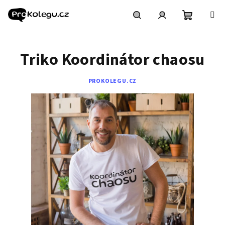
Přejít
na
obsah
Nákupní
Hledat
Přihlášení
Triko Koordinátor chaosu
košík
PROKOLEGU.CZ