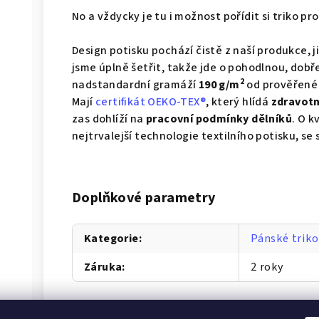
No a vždycky je tu i možnost pořídit si triko p
Design potisku pochází čistě z naší produkce, 
jsme úplně šetřit, takže jde o pohodlnou, dobř
2
nadstandardní gramáží
190 g/m
od prověřené 
Mají
certifikát OEKO-TEX®
, který hlídá
zdravotn
zas dohlíží na
pracovní podmínky dělníků
. O k
nejtrvalejší technologie textilního potisku, se
Doplňkové parametry
Kategorie
:
Pánské triko
Záruka
:
2 roky