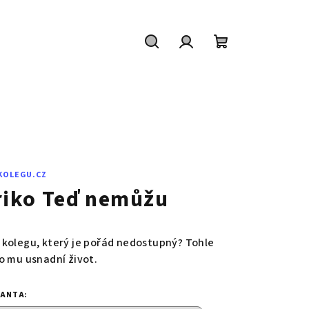
Hledat
Přihlášení
Nákupní
košík
KOLEGU.CZ
riko Teď nemůžu
 kolegu, který je pořád nedostupný? Tohle
ko mu usnadní život.
IANTA: