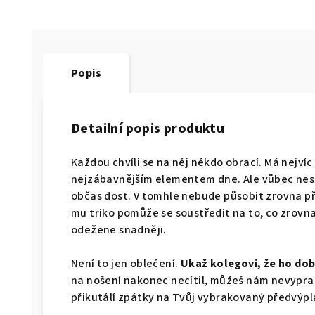
Popis
Detailní popis produktu
Každou chvíli se na něj někdo obrací. Má nejvíc
nejzábavnějším elementem dne. Ale vůbec nest
občas dost. V tomhle nebude působit zrovna p
mu triko pomůže se soustředit na to, co zrovna 
odežene snadněji.
Není to jen oblečení.
Ukaž kolegovi, že ho dob
na nošení nakonec necítil, můžeš nám nevypran
přikutálí zpátky na Tvůj vybrakovaný předvýpl