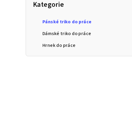
a
Kategorie
n
n
Pánské triko do práce
í
Dámské triko do práce
p
Hrnek do práce
a
n
e
l