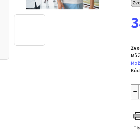
3
Měr
cen
Zvo
Můž
Mož
Kód
−
Ti