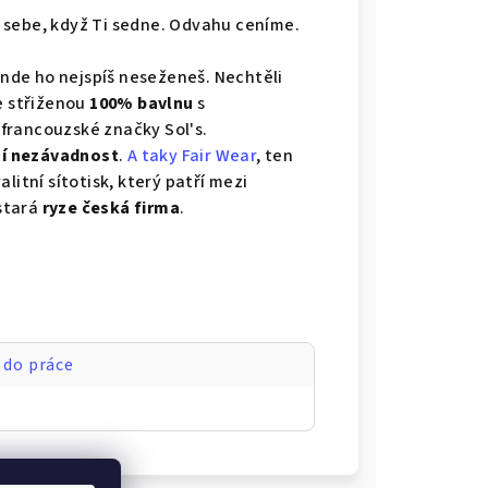
ro sebe, když Ti sedne. Odvahu ceníme.
jinde ho nejspíš neseženeš. Nechtěli
e střiženou
100% bavlnu
s
francouzské značky Sol's.
í nezávadnost
.
A taky Fair Wear
, ten
valitní sítotisk, který patří mezi
 stará
ryze česká firma
.
 do práce