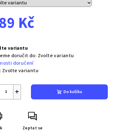
89 Kč
ná
a:
lte variantu
eme doručit do:
Zvolte variantu
nosti doručení
:
Zvolte variantu
+
Do košíku
sk
Zeptat se