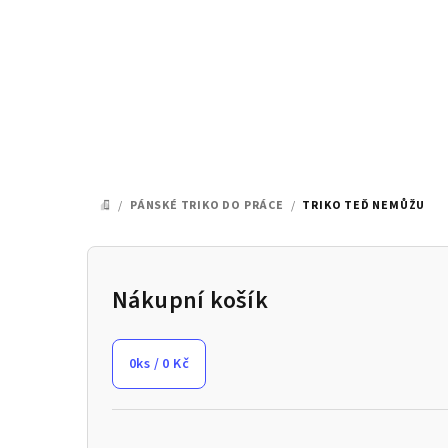
Přejít
na
obsah
/
PÁNSKÉ TRIKO DO PRÁCE
/
TRIKO TEĎ NEMŮŽU
DOMŮ
P
o
Nákupní košík
s
0
ks /
0 Kč
t
r
Přeskočit
kategorie