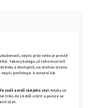
 zkušeností, nejvíc práv nebo je prostě
íhá. Takový kolega už toho musí mít
řátelsky a dostupně, na druhou stranu
nejvíc potřebuje. A ostatní lidi
ře znáš a máš rád jeho styl.
Kdyby se
é triko do 14 dnů vrátit a peníze se
atní účet.