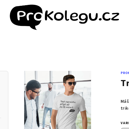
PRO
T
Máš
tri
VAR