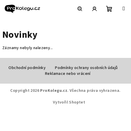
Přejít
na
obsah
Nákupní
Hledat
Přihlášení
Novinky
košík
Záznamy nebyly nalezeny...
Z
á
Obchodní podmínky
Podmínky ochrany osobních údajů
Reklamace nebo vrácení
p
a
Copyright 2026
ProKolegu.cz
. Všechna práva vyhrazena.
t
í
Vytvořil Shoptet